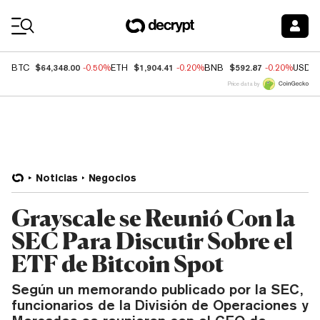
Coin Prices
$64,348.00
$1,904.41
$592.87
BTC
-0.50%
ETH
-0.20%
BNB
-0.20%
USDC
Price data by
Noticias
Negocios
Grayscale se Reunió Con la
SEC Para Discutir Sobre el
ETF de Bitcoin Spot
Según un memorando publicado por la SEC,
funcionarios de la División de Operaciones y