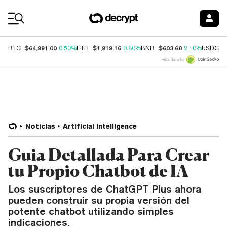
Coin Prices
$64,991.00
$1,919.16
$603.68
$
BTC
0.50%
ETH
0.80%
BNB
2.10%
USDC
Price data by
Noticias
Artificial Intelligence
Guia Detallada Para Crear
tu Propio Chatbot de IA
Los suscriptores de ChatGPT Plus ahora
pueden construir su propia versión del
potente chatbot utilizando simples
indicaciones.