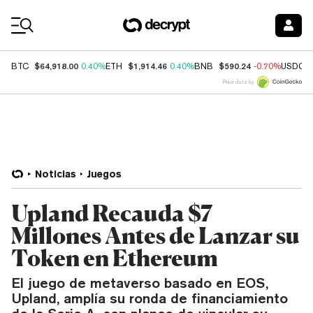
Coin Prices
$64,918.00
$1,914.46
$590.24
BTC
0.40%
ETH
0.40%
BNB
-0.70%
USDC
Price data by
Noticias
Juegos
Upland Recauda $7
Millones Antes de Lanzar su
Token en Ethereum
El juego de metaverso basado en EOS,
Upland, amplía su ronda de financiamiento