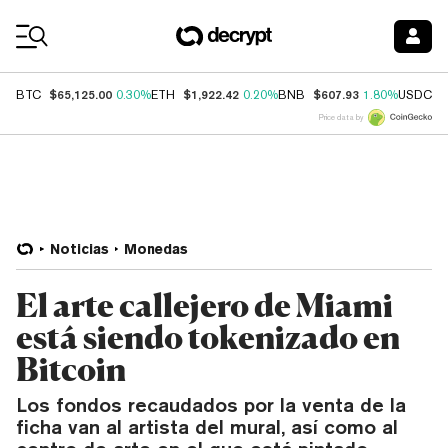
Coin Prices
$65,125.00
$1,922.42
$607.93
$
BTC
0.30%
ETH
0.20%
BNB
1.80%
USDC
Price data by
Noticias
Monedas
El arte callejero de Miami
está siendo tokenizado en
Bitcoin
Los fondos recaudados por la venta de la
ficha van al artista del mural, así como al