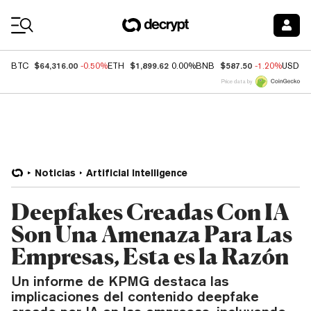
Coin Prices
$64,316.00
$1,899.62
$587.50
BTC
-0.50%
ETH
0.00%
BNB
-1.20%
USDC
Price data by
Noticias
Artificial Intelligence
Deepfakes Creadas Con IA
Son Una Amenaza Para Las
Empresas, Esta es la Razón
Un informe de KPMG destaca las
implicaciones del contenido deepfake