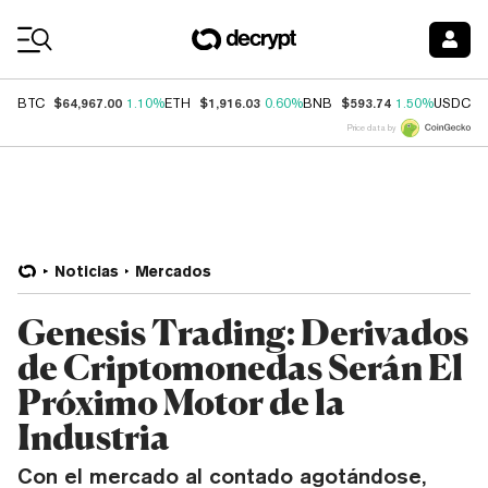
Coin Prices
$64,967.00
$1,916.03
$593.74
$
BTC
1.10%
ETH
0.60%
BNB
1.50%
USDC
Price data by
Noticias
Mercados
Genesis Trading: Derivados
de Criptomonedas Serán El
Próximo Motor de la
Industria
Con el mercado al contado agotándose,