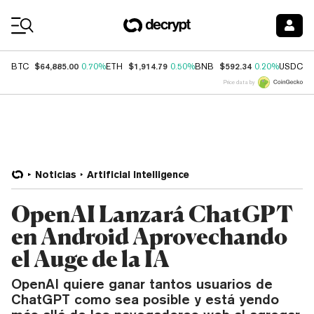
Coin Prices
$64,885.00
$1,914.79
$592.34
$
BTC
0.70%
ETH
0.50%
BNB
0.20%
USDC
Price data by
Noticias
Artificial Intelligence
OpenAI Lanzará ChatGPT
en Android Aprovechando
el Auge de la IA
OpenAI quiere ganar tantos usuarios de
ChatGPT como sea posible y está yendo