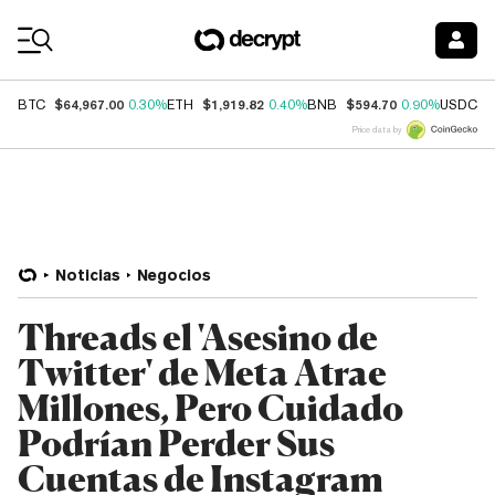
Coin Prices
$64,967.00
$1,919.82
$594.70
$
BTC
0.30%
ETH
0.40%
BNB
0.90%
USDC
Price data by
Noticias
Negocios
Threads el 'Asesino de
Twitter' de Meta Atrae
Millones, Pero Cuidado
Podrían Perder Sus
Cuentas de Instagram