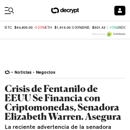
Coin Prices
$64,805.00
$1,916.00
$601.43
BTC
-0.20%
ETH
0.00%
BNB
1.70%
USDC
Price data by
Noticias
Negocios
Crisis de Fentanilo de
EEUU Se Financia con
Criptomonedas, Senadora
Elizabeth Warren. Asegura
La reciente advertencia de la senadora