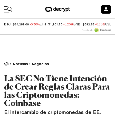
Coin Prices
$64,289.00
$1,901.75
$592.88
BTC
-0.50%
ETH
-0.20%
BNB
-0.20%
USDC
Price data by
Noticias
Negocios
La SEC No Tiene Intención
de Crear Reglas Claras Para
las Criptomonedas:
Coinbase
El intercambio de criptomonedas de EE.