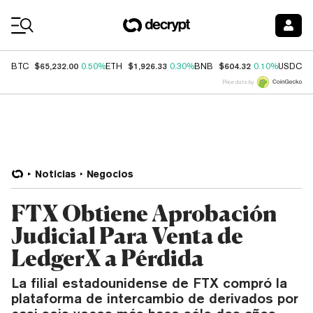
Coin Prices
$65,232.00
$1,926.33
$604.32
$
BTC
0.50%
ETH
0.30%
BNB
0.10%
USDC
Price data by
Noticias
Negocios
FTX Obtiene Aprobación
Judicial Para Venta de
LedgerX a Pérdida
La filial estadounidense de FTX compró la
plataforma de intercambio de derivados por