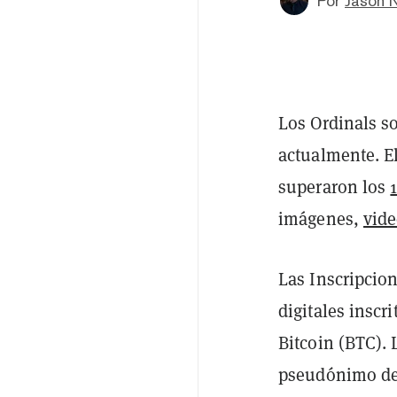
Por
Jason 
Los Ordinals so
actualmente. El
superaron los
imágenes,
vid
Las Inscripcion
digitales inscr
Bitcoin (BTC). 
pseudónimo de