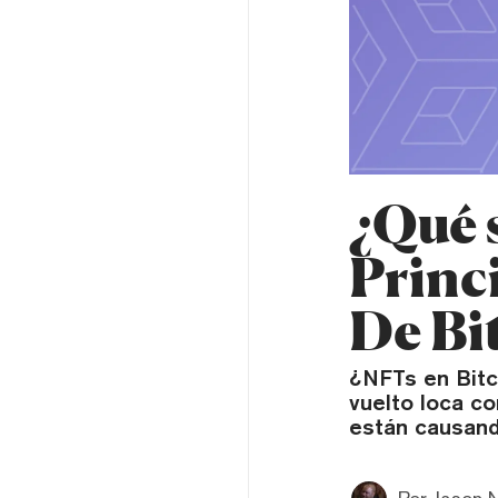
¿Qué 
Princ
De Bi
¿NFTs en Bitc
vuelto loca co
están causand