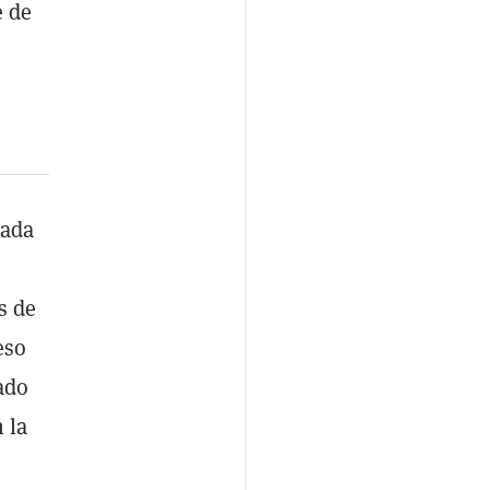
e de
cada
s de
eso
ado
n la