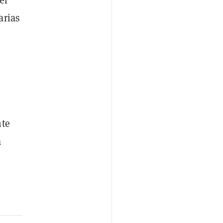
arias
nte
a