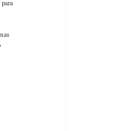
 para
rmas
o