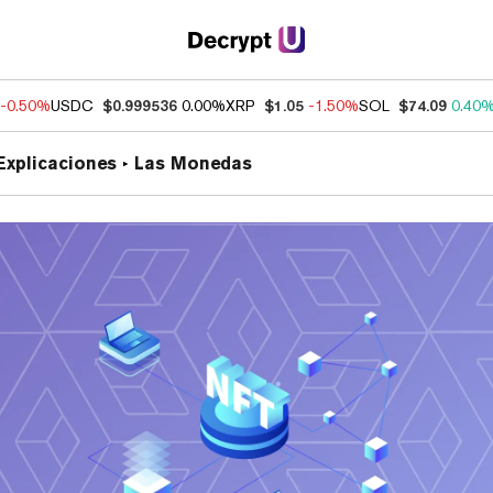
-0.50%
USDC
$0.999536
0.00%
XRP
$1.05
-1.50%
SOL
$74.09
0.40
Explicaciones
Las Monedas