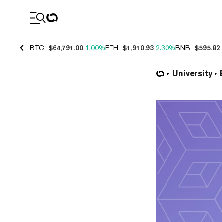
Coin Prices
BTC
$64,791.00
1.00%
ETH
$1,910.93
2.30%
BNB
$595.82
University