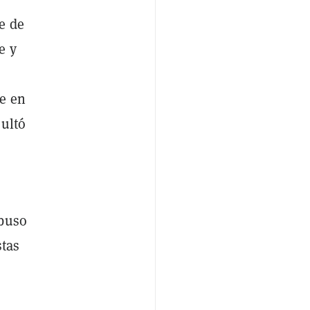
e de
e y
e en
sultó
abuso
stas