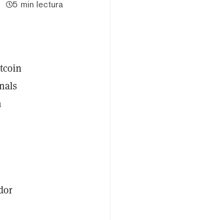
5 min lectura
itcoin
nals
n
dor