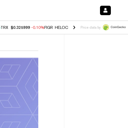
%
TRX
$0.325999
-0.10%
FIGR_HELOC
$1.02
2.90%
HYPE
$56.30
0.1
Price data by