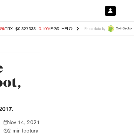
90%
TRX
$0.327333
-0.10%
FIGR_HELOC
$1.02
1.70%
HYPE
$55.82
-
Price data by
e
oot,
2017.
Nov 14, 2021
2 min lectura