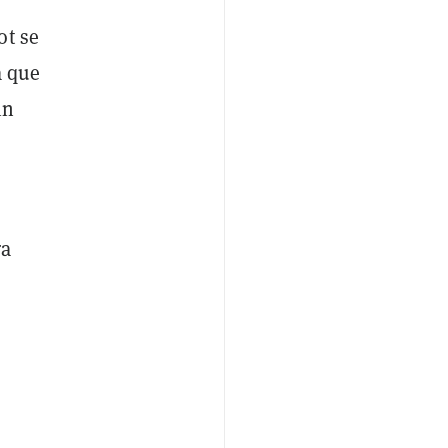
ot se
a que
in
ra