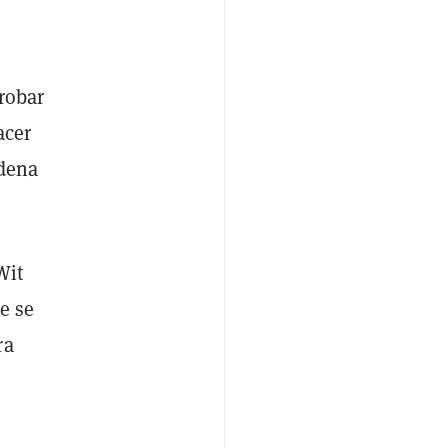
robar
acer
adena
Wit
e se
ra