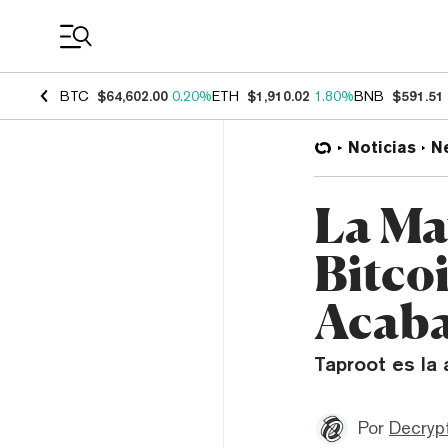
Coin Prices
BTC
$64,602.00
0.20%
ETH
$1,910.02
1.80%
BNB
$591.51
Noticias
N
La Ma
Bitco
Acaba
Taproot es la
Por
Decrypt