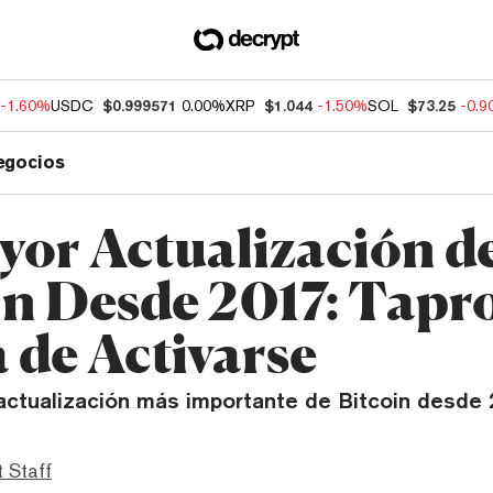
-1.60%
USDC
$0.999571
0.00%
XRP
$1.044
-1.50%
SOL
$73.25
-0.
egocios
yor Actualización d
in Desde 2017: Tapr
 de Activarse
 actualización más importante de Bitcoin desde 
 Staff