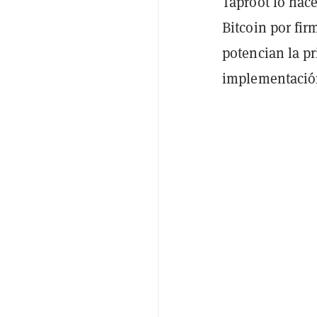
Taproot lo hac
Bitcoin por fir
potencian la pr
implementación 