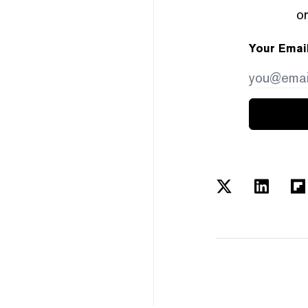
or
Your Emai