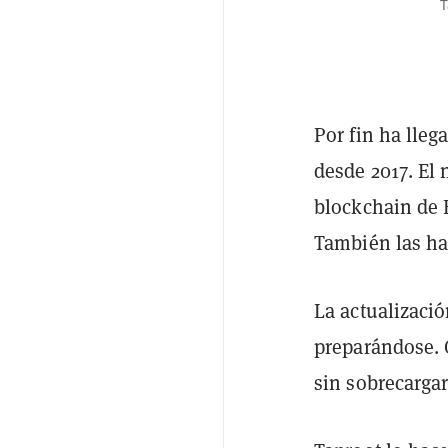
T
Por fin ha lleg
desde 2017. El 
blockchain de B
También las hac
La actualizació
preparándose. 
sin sobrecarga