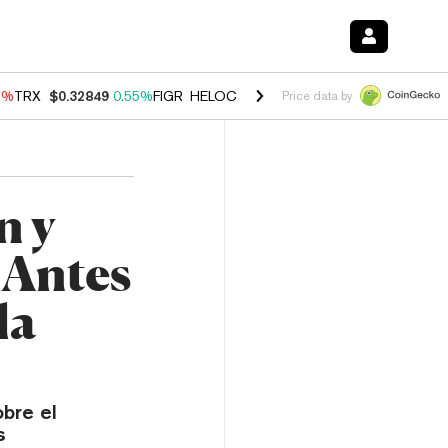
9%
TRX
$0.32849
0.55%
FIGR_HELOC
$1.032
2.95%
HYPE
$56.36
1.
Price data by
n y
 Antes
la
bre el
s