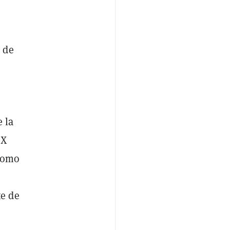
 de
e la
TX
 como
te de