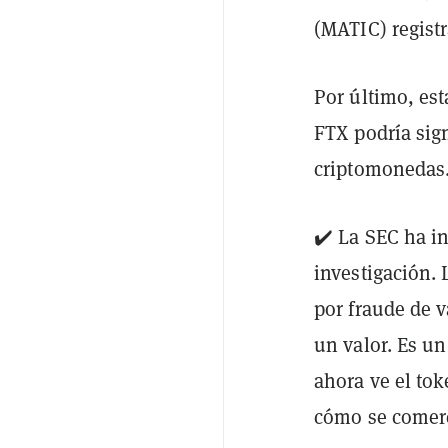
(MATIC) regist
Por último, es
FTX podría sign
criptomonedas
✔️ La SEC ha i
investigación.
por fraude de v
un valor. Es un
ahora ve el to
cómo se comerc