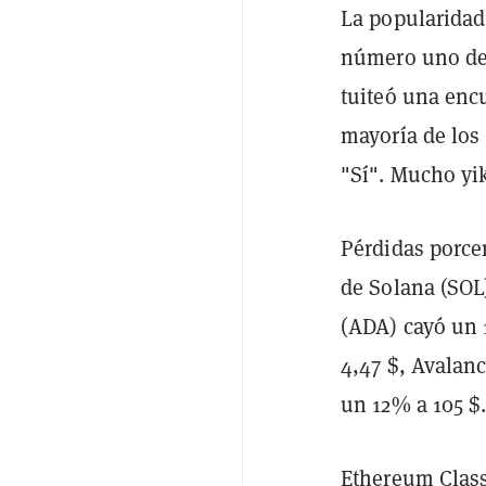
La popularidad
número uno de 
tuiteó una encu
mayoría de los
"Sí". Mucho yi
Pérdidas porcen
de Solana (SOL
(ADA) cayó un 
4,47 $, Avalan
un 12% a 105 $
Ethereum Class