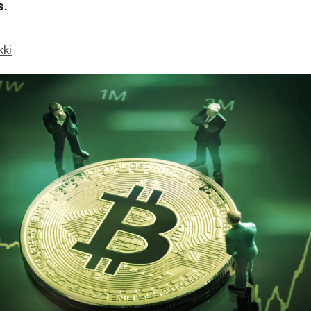
.
kki