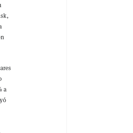
n
usk,
a
on
lares
o
% a
ayó
n