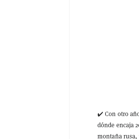
✔️ Con otro año
dónde encaja 20
montaña rusa, p