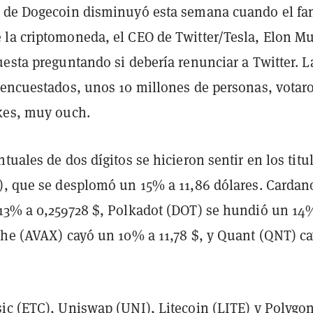
 de Dogecoin disminuyó esta semana cuando el fa
la criptomoneda, el CEO de Twitter/Tesla, Elon M
esta preguntando si debería renunciar a Twitter. L
 encuestados, unos 10 millones de personas, votar
kes, muy ouch.
tuales de dos dígitos se hicieron sentir en los titu
), que se desplomó un 15% a 11,86 dólares. Cardan
13% a 0,259728 $, Polkadot (DOT) se hundió un 14
che (AVAX) cayó un 10% a 11,78 $, y Quant (QNT) c
.
ic (ETC), Uniswap (UNI), Litecoin (LITE) y Polygo