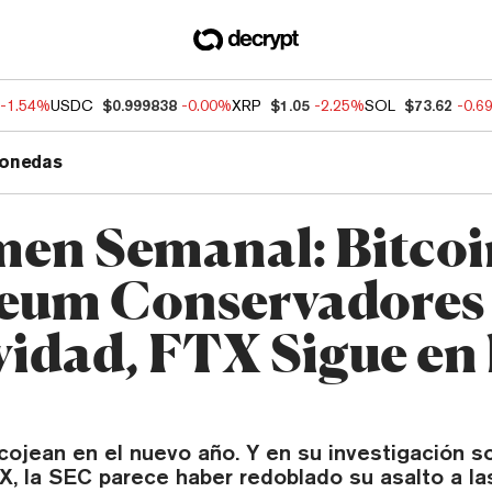
-1.54%
USDC
$0.999838
-0.00%
XRP
$1.05
-2.25%
SOL
$73.62
-0.6
onedas
en Semanal: Bitcoi
eum Conservadores
vidad, FTX Sigue en 
ojean en el nuevo año. Y en su investigación so
X, la SEC parece haber redoblado su asalto a la