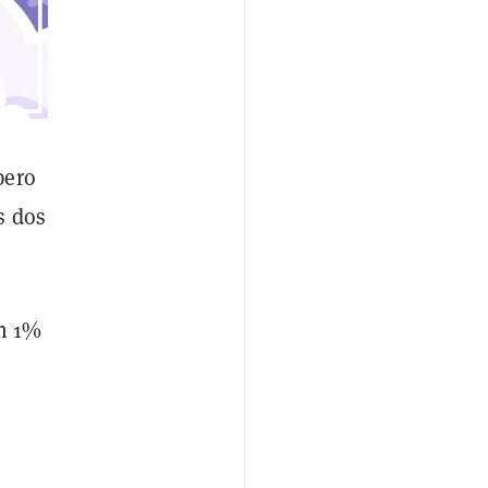
pero
s dos
un 1%