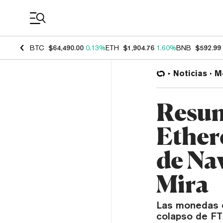
Coin Prices
BTC
$64,490.00
0.13%
ETH
$1,904.76
1.60%
BNB
$592.99
Noticias
M
Resum
Ether
de Na
Mira
Las monedas c
colapso de FT