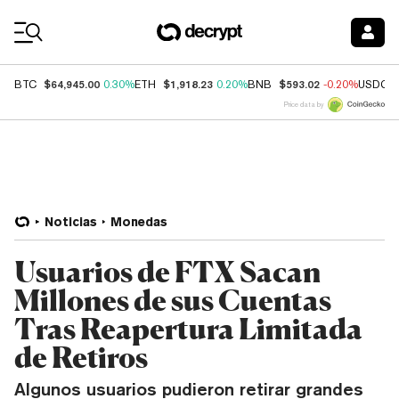
Coin Prices
$64,945.00
$1,918.23
$593.02
BTC
0.30%
ETH
0.20%
BNB
-0.20%
USDC
Price data by
Noticias
Monedas
Usuarios de FTX Sacan
Millones de sus Cuentas
Tras Reapertura Limitada
de Retiros
Algunos usuarios pudieron retirar grandes