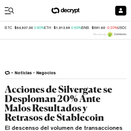
Coin Prices
$64,937.00
$1,913.69
$591.60
BTC
0.80%
ETH
0.60%
BNB
-0.20%
USDC
Price data by
Noticias
Negocios
Acciones de Silvergate se
Desploman 20% Ante
Malos Resultados y
Retrasos de Stablecoin
El descenso del volumen de transacciones