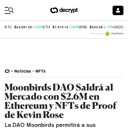
Coin Prices
$64,991.00
$1,919.16
$603.68
$
BTC
0.50%
ETH
0.80%
BNB
2.10%
USDC
Price data by
Noticias
NFTs
Moonbirds DAO Saldrá al
Mercado con $2.6M en
Ethereum y NFTs de Proof
de Kevin Rose
La DAO Moonbirds permitirá a sus