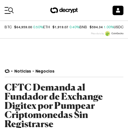
Coin Prices
$64,959.00
$1,919.07
$594.34
$
BTC
0.50%
ETH
0.40%
BNB
1.00%
USDC
Price data by
Noticias
Negocios
CFTC Demanda al
Fundador de Exchange
Digitex por Pumpear
Criptomonedas Sin
Registrarse