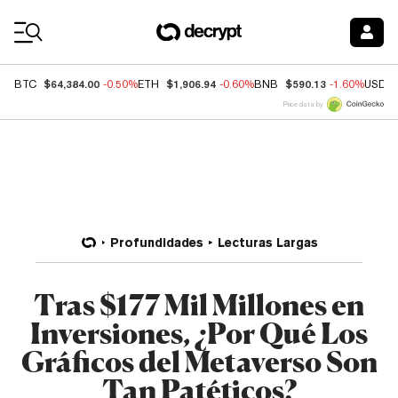
Coin Prices
$64,384.00
$1,906.94
$590.13
BTC
-0.50%
ETH
-0.60%
BNB
-1.60%
USDC
Price data by
Profundidades
Lecturas Largas
Tras $177 Mil Millones en
Inversiones, ¿Por Qué Los
Gráficos del Metaverso Son
Tan Patéticos?