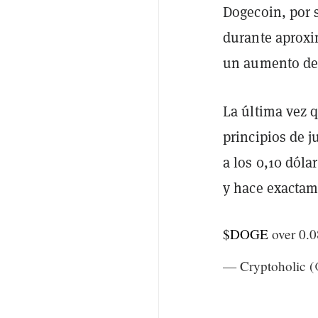
Dogecoin, por s
durante aprox
un aumento de 
La última vez 
principios de 
a los 0,10 dóla
y hace exactame
$DOGE
over 0.0
— Cryptoholic (