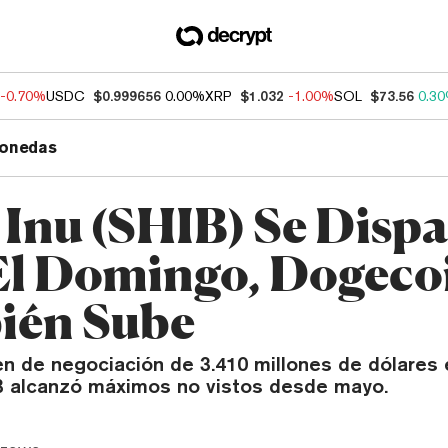
-0.70%
USDC
$0.999656
0.00%
XRP
$1.032
-1.00%
SOL
$73.56
0.3
onedas
 Inu (SHIB) Se Disp
l Domingo, Dogeco
ién Sube
n de negociación de 3.410 millones de dólares e
B alcanzó máximos no vistos desde mayo.