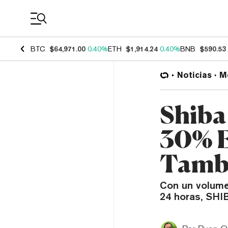
Coin Prices
BTC
$64,971.00
0.40%
ETH
$1,914.24
0.40%
BNB
$590.53
Noticias
M
Shiba
30% E
Tamb
Con un volume
24 horas, SHI