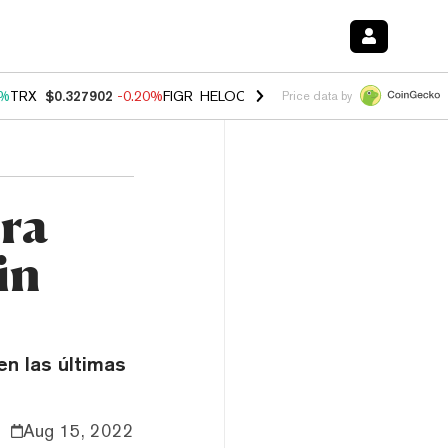
0%
TRX
$0.327902
-0.20%
FIGR_HELOC
$1.035
1.50%
HYPE
$56.74
2
Price data by
ara
in
n las últimas
Aug 15, 2022