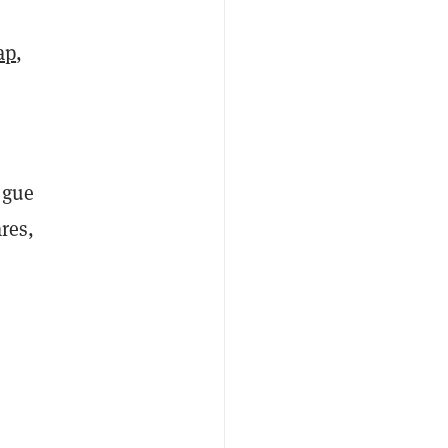
ap
,
egue
res,