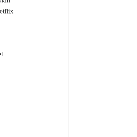
okin
etflix
el