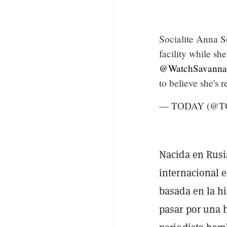
Socialite Anna So
facility while s
@WatchSavanna
to believe she's 
— TODAY (@T
Nacida en Rusi
internacional 
basada en la hi
pasar por una 