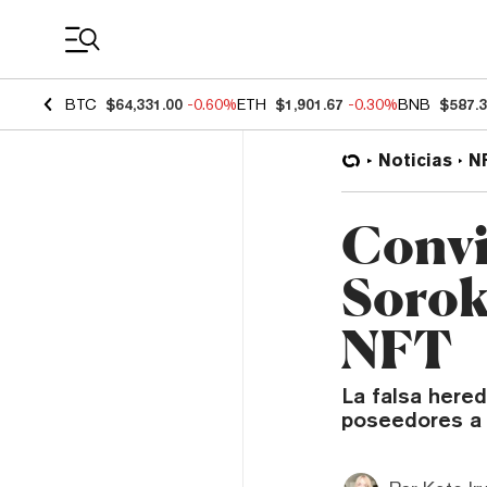
Coin Prices
BTC
$64,331.00
-0.60%
ETH
$1,901.67
-0.30%
BNB
$587.
Noticias
N
Convi
Sorok
NFT
La falsa hered
poseedores a e