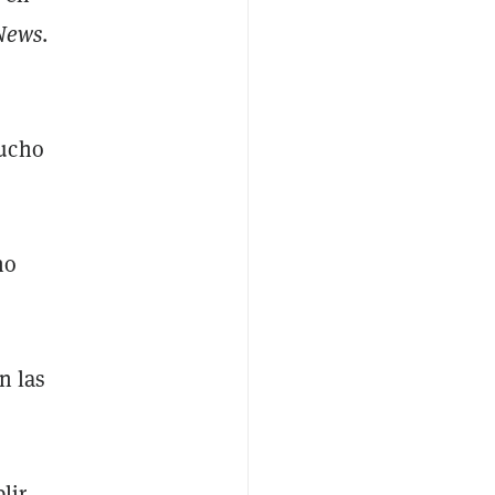
News
.
mucho
no
n las
lir