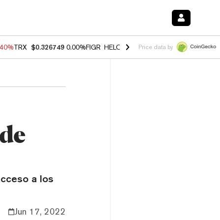
.40%
TRX
$0.326749
0.00%
FIGR_HELOC
$1.035
0.20%
HYPE
$55.51
Price data by
 de
acceso a los
Jun 17, 2022