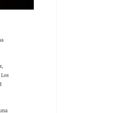
na
r,
. Los
d
una