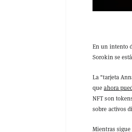
En un intento d
Sorokin se est
La "tarjeta An
que
ahora pued
NFT son tokens
sobre activos di
Mientras sigue 