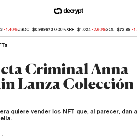
33
-1.40%
USDC
$0.999573
0.00%
XRP
$1.024
-2.60%
SOL
$72.88
-1
FTs
cta Criminal Anna
in Lanza Colección
era quiere vender los NFT que, al parecer, dan 
lla.