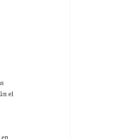
as
ún el
 en