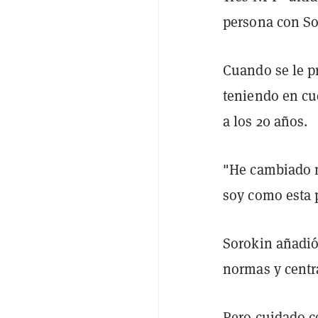
persona con So
Cuando se le p
teniendo en cu
a los 20 años.
"He cambiado 
soy como esta 
Sorokin añadió 
normas y centra
Pero cuidado c