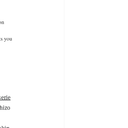
on
ts you
serie
 hizo