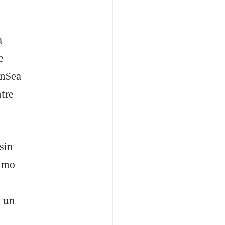
a
e
enSea
tre
sin
nimo
n un