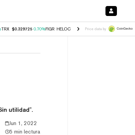
%
TRX
$0.329725
0.70%
FIGR_HELOC
$1.001
-2.70%
HYPE
$54.73
0.
Price data by
in utilidad".
Jun 1, 2022
5 min lectura