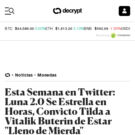
Coin Prices
$64,589.00
$1,913.20
$592.69
BTC
0.50%
ETH
2.10%
BNB
-1.30%
USDC
Price data by
Noticias
Monedas
Esta Semana en Twitter:
Luna 2.0 Se Estrella en
Horas, Convicto Tilda a
Vitalik Buterin de Estar
"Lleno de Mierda"