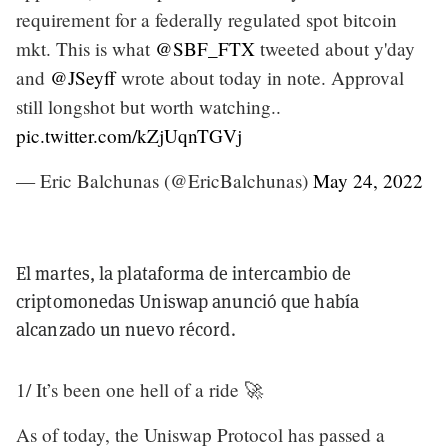
requirement for a federally regulated spot bitcoin
mkt. This is what
@SBF_FTX
tweeted about y'day
and
@JSeyff
wrote about today in note. Approval
still longshot but worth watching..
pic.twitter.com/kZjUqnTGVj
— Eric Balchunas (@EricBalchunas)
May 24, 2022
El martes, la plataforma de intercambio de
criptomonedas Uniswap anunció que había
alcanzado un nuevo récord.
1/ It’s been one hell of a ride 🚀
As of today, the Uniswap Protocol has passed a