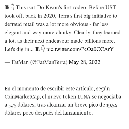
🧵👇 This isn't Do Kwon's first rodeo. Before UST
took off, back in 2020, Terra's first big initiative to
defraud retail was a lot more obvious - far less
elegant and way more clunky. Clearly, they learned
a lot, as their next endeavour made billions more.
Let's dig in... 🧵👇
pic.twitter.com/PcOa0CCArY
— FatMan (@FatManTerra)
May 28, 2022
En el momento de escribir este artículo, según
CoinMarketCap, el nuevo token LUNA se negociaba
a 5,75 dólares, tras alcanzar un breve pico de 19,54
dólares poco después del lanzamiento.