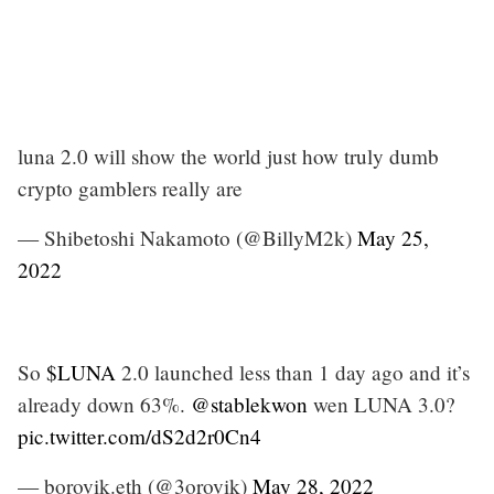
luna 2.0 will show the world just how truly dumb
crypto gamblers really are
— Shibetoshi Nakamoto (@BillyM2k)
May 25,
2022
So
$LUNA
2.0 launched less than 1 day ago and it’s
already down 63%.
@stablekwon
wen LUNA 3.0?
pic.twitter.com/dS2d2r0Cn4
— borovik.eth (@3orovik)
May 28, 2022