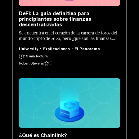
DeFi: La guía definitiva para
principiantes sobre finanzas
descentralizadas
Se encuentra en el corazón de la carrera de toros del
mundo cripto de 2020, pero ¿qué son las finanzas
descentralizadas y cómo se puede empezar a utilizar
las herramientas y prácticas del DeFi, como la
University
Explicaciones
El Panorama
agricultura de rendimiento? Lo explicamos.
15 min lectura
Robert Stevens
¿Qué es Chainlink?