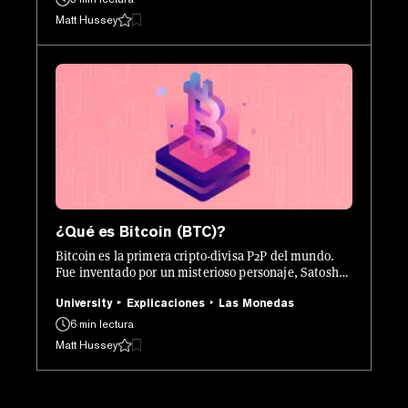
Matt Hussey
¿Qué es Bitcoin (BTC)?
Bitcoin es la primera cripto-divisa P2P del mundo.
Fue inventado por un misterioso personaje, Satoshi
Nakamoto, en 2009 y se considera la primera
moneda digital que soluciona el problema del doble
University
Explicaciones
Las Monedas
gasto.
6 min lectura
Matt Hussey