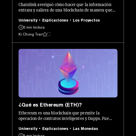
Chainlink averiguó cómo hacer que la información
entrara y saliera de una blockchain de manera que
siguiera siendo segura, fiable y descentralizada.
University
Explicaciones
Los Proyectos
5 min lectura
Ki Chong Tran
¿Qué es Ethereum (ETH)?
Ethereum es una blockchain que permite la
operacion de contratos inteligentes y Dapps. Fue
creado por Vitalik Buterin, un desarrollador de
software ruso/canadiense y es considerado como una
University
Explicaciones
Las Monedas
evolución de Bitcoin.
5 min lectura