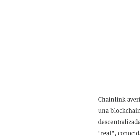
Chainlink aver
una blockchain
descentralizad
"real", conoci