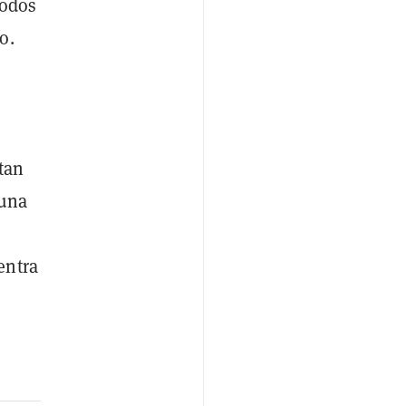
odos
o.
tan
 una
entra