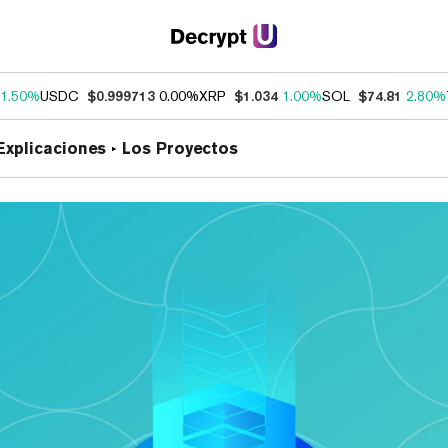
1.50%
USDC
$0.999713
0.00%
XRP
$1.034
1.00%
SOL
$74.81
2.80%
Explicaciones
Los Proyectos