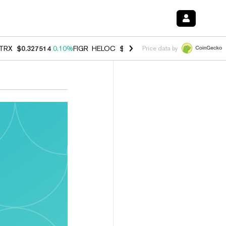
TRX
$0.327514
0.10%
FIGR_HELOC
$1.007
-2.70%
HYPE
$54.39
-2.
Price data by