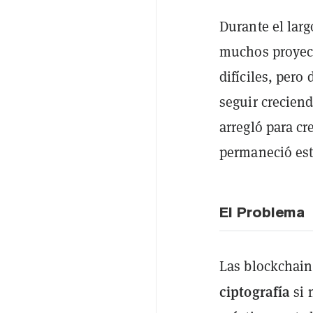
Durante el larg
muchos proyect
difíciles, pero
seguir crecien
arregló para cr
permaneció es
El Problema
Las blockchain
ciptografía
si 