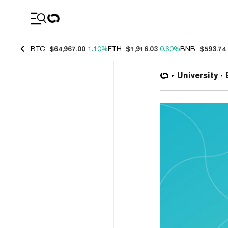
Coin Prices
BTC
$64,967.00
1.10%
ETH
$1,916.03
0.60%
BNB
$593.74
University