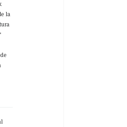
k
e la
tura
"
 de
a
al