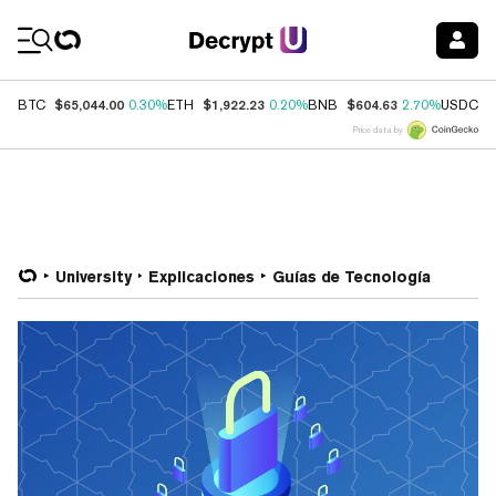
Coin Prices
$65,044.00
$1,922.23
$604.63
$
BTC
0.30%
ETH
0.20%
BNB
2.70%
USDC
Price data by
University
Explicaciones
Guías de Tecnología