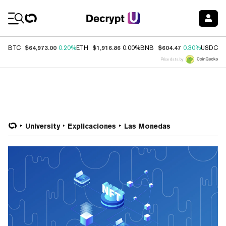
Coin Prices
$64,973.00
$1,916.86
$604.47
$
BTC
0.20%
ETH
0.00%
BNB
0.30%
USDC
Price data by
University
Explicaciones
Las Monedas