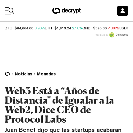
Coin Prices
$64,884.00
$1,913.24
$595.00
BTC
0.90%
ETH
2.10%
BNB
-1.00%
USDC
Price data by
Noticias
Monedas
Web3 Está a “Años de
Distancia" de Igualar a la
Web2, Dice CEO de
Protocol Labs
Juan Benet dijo que las startups acabarán