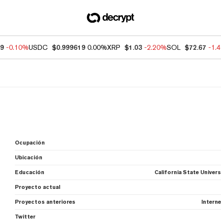
79
-0.10%
USDC
$0.999619
0.00%
XRP
$1.03
-2.20%
SOL
$72.67
-1.
Ocupación
Ubicación
Educación
California State Unive
Proyecto actual
Proyectos anteriores
Interne
Twitter