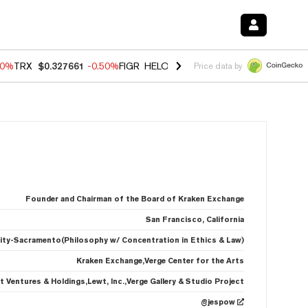
40%
TRX
$0.327661
-0.50%
FIGR_HELOC
$1.035
0.20%
HYPE
$55.66
Price data by
Founder and Chairman of the Board of Kraken Exchange
San Francisco, California
rsity-Sacramento(Philosophy w/ Concentration in Ethics & Law)
Kraken Exchange,Verge Center for the Arts
t Ventures & Holdings,Lewt, Inc.,Verge Gallery & Studio Project
@jespow