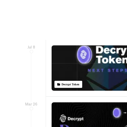
Jul 8
Decrypt Token
Mar 26