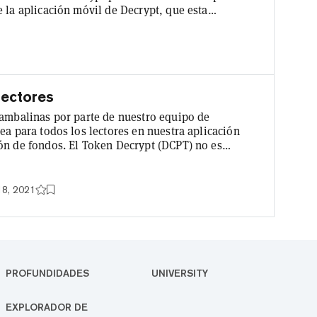
 la aplicación móvil de Decrypt, que esta
y empezar a ganar tokens. Pero ese fue solo el
onstruir...
Lectores
bambalinas por parte de nuestro equipo de
ea para todos los lectores en nuestra aplicación
ón de fondos. El Token Decrypt (DCPT) no es
todivisas. El token es nuestra forma de participar
imos, y de experimentar cómo las criptomonedas
ctores. Lo vemos como...
18, 2021
PROFUNDIDADES
UNIVERSITY
EXPLORADOR DE