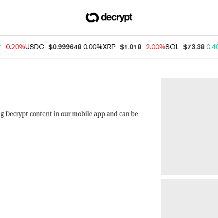
7
-0.20%
USDC
$0.999648
0.00%
XRP
$1.018
-2.00%
SOL
$73.38
0.4
ng Decrypt content in our mobile app and can be