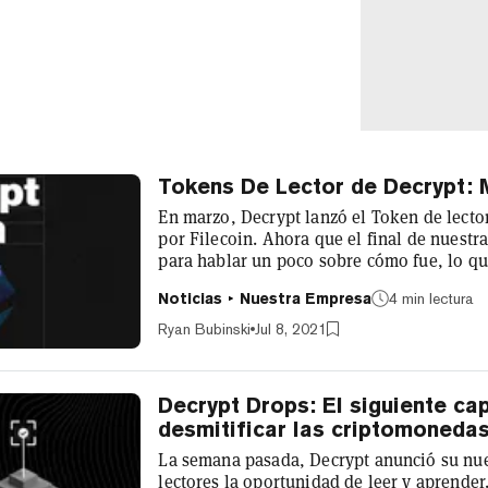
Tokens De Lector de Decrypt: 
En marzo, Decrypt lanzó el Token de lecto
por Filecoin. Ahora que el final de nuestr
para hablar un poco sobre cómo fue, lo qu
Token más allá de la primera temporada. E
Noticias
Nuestra Empresa
4 min lectura
nuestra primera temporada, hemos visto m
una distribución amplia y relativamente un
Ryan Bubinski
Jul 8, 2021
Decrypt Drops: El siguiente ca
desmitificar las criptomoneda
La semana pasada, Decrypt anunció su nue
lectores la oportunidad de leer y aprender. El Token de Decrypt puede obtenerse simplemen