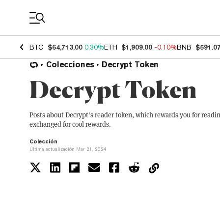
Coin Prices
BTC
$64,713.00
0.30%
ETH
$1,909.00
-0.10%
BNB
$591.0
Colecciones
Decrypt Token
Decrypt Token
Posts about Decrypt's reader token, which rewards you for readi
exchanged for cool rewards.
Colección
Última actualización Mar 21, 2024