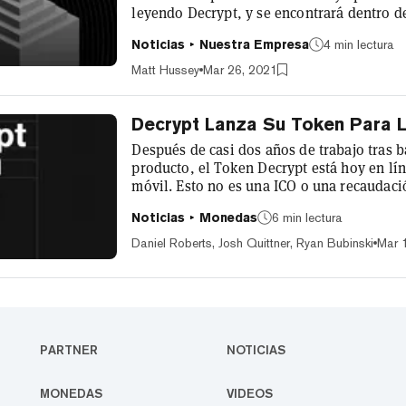
leyendo Decrypt, y se encontrará dentro de
disponible en iOS y Android. Desde su lanzamiento, hemos visto a mas de 35,000 lectores
Noticias
Nuestra Empresa
4 min lectura
descargar la aplicación, crear una cartera 
primero paso en el objetivo de Decrypt de c
Matt Hussey
Mar 26, 2021
Decrypt Lanza Su Token Para 
Después de casi dos años de trabajo tras 
producto, el Token Decrypt está hoy en lín
móvil. Esto no es una ICO o una recaudaci
intercambiable por dinero o por otras crip
Noticias
Monedas
6 min lectura
en la industria descentralizada que cubr
pueden estimular el compromiso de los le
Daniel Roberts, Josh Quittner, Ryan Bubinski
Mar 
PARTNER
NOTICIAS
MONEDAS
VIDEOS