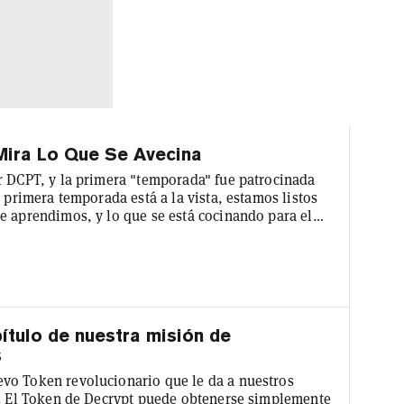
Mira Lo Que Se Avecina
r DCPT, y la primera "temporada" fue patrocinada
a primera temporada está a la vista, estamos listos
e aprendimos, y lo que se está cocinando para el
n poco más de tres meses desde el inicio de
ás de 74.000 activaciones de wallets nuevas, con
iforme de...
pítulo de nuestra misión de
s
vo Token revolucionario que le da a nuestros
te