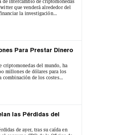
a de intercambio de criptomonedas
witter que venderá alrededor del
inanciar la investigación
las acciones en medio de un éxodo
das. Armstrong tuiteó el viernes:
a para ayudar a resolver algunos de
ones Para Prestar Dinero
de criptomonedas del mundo, ha
0 millones de dólares para los
a combinación de los costes
ificultad de la minería, más alta que
añía dijo que su proyecto Binance
 seguros de financiación de la
lan las Pérdidas del
rdidas de ayer, tras su caída en