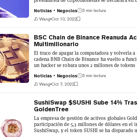
comprobar si alguien ha entrado en la cuestiona
3 min lectura
Noticias
Negocios
mayores perdedores de la debacle de Celsius, 
nombre en la cómoda barra de búsqueda. Oof. I expect plenty of revelations to
Zi Wang
Oct 10, 2022
come as folks sift through the Celsius...
BSC Chain de Binance Reanuda Ac
Multimillonario
El truco de apagar la computadora y volverla a
cadena BNB Chain de Binance ha vuelto a func
un hacker se robara unos 2 millones de token
vulnerabilidad en la red. "La cadena inteligen
3 min lectura
Noticias
Negocios
desde hace más de 20 minutos. Los validadores
infraestructura de la comunidad también se está
Zi Wang
Oct 7, 2022
oficial de la cadena BNB. En el mo...
SushiSwap $SUSHI Sube 14% Tras I
GoldenTree
La empresa de gestión de activos globales Gol
participación de 5,3 millones de dólares en el
SushiSwap, y el token SUSHI se ha disparado u
alcistas. GoldenTree tiene alrededor de 50.000 