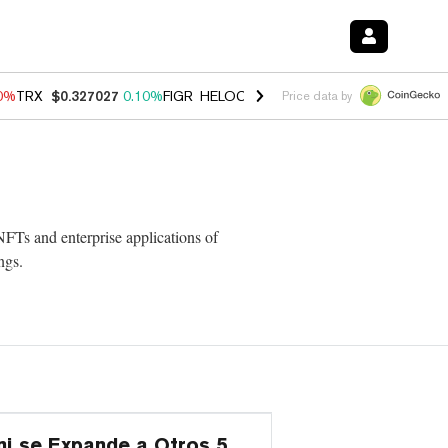
90%
TRX
$0.327027
0.10%
FIGR_HELOC
$1.033
3.00%
HYPE
$56.49
-
Price data by
NFTs and enterprise applications of
ngs.
i se Expande a Otros 5