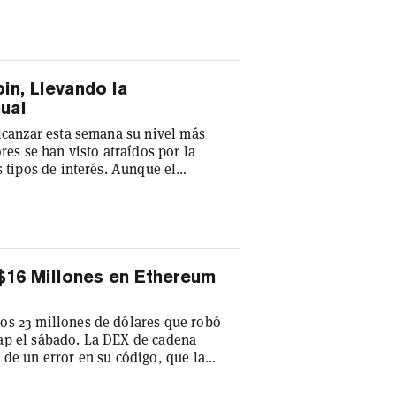
shiSwap durante un tiempo". Los
 división GoldenChain Asset
oin, Llevando la
ual
alcanzar esta semana su nivel más
res se han visto atraídos por la
s tipos de interés. Aunque el
 como un "oro digital" y una
etal amarillo, parece que los
 meses, a medida que la inflación
$16 Millones en Ethereum
os 23 millones de dólares que robó
ap el sábado. La DEX de cadena
 de un error en su código, que la
pués de una auto-revisión por
mó que el incidente fue causado por