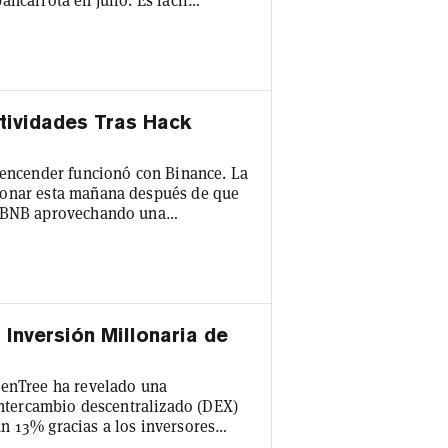
ble "tabla de clasificación" de los
simplemente escribiendo su
tividades Tras Hack
 encender funcionó con Binance. La
ionar esta mañana después de que
s BNB aprovechando una
te BNB (BSC) está funcionando bien
 están confirmando su estado, y la
 actualizando", tuiteó la cuenta
nversión Millonaria de
denTree ha revelado una
 intercambio descentralizado (DEX)
n 13% gracias a los inversores
millones de dólares en activos bajo