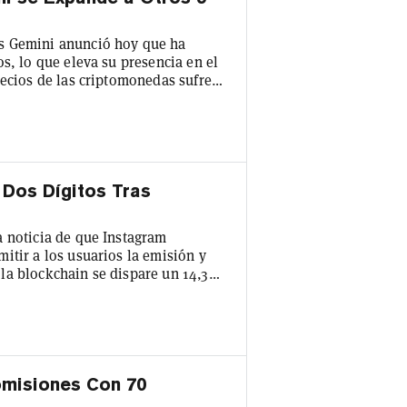
s Gemini anunció hoy que ha
s, lo que eleva su presencia en el
recios de las criptomonedas sufren
ptomonedas en Croacia, Chipre,
a las más de 100 criptomonedas
gemelos Winklevoss, incluyendo
Dos Dígitos Tras
a noticia de que Instagram
itir a los usuarios la emisión y
la blockchain se dispare un 14,3%
 integración Web3 de la plataforma
mpetencia con TikTok y YouTube de
misiones Con 70
a