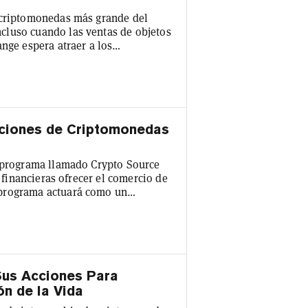
 criptomonedas más grande del
cluso cuando las ventas de objetos
nge espera atraer a los
on su promesa de transacciones sin
o a los compradores conscientes de
cord, que, junto con la inclinación
ciones de Criptomonedas
n programa llamado Crypto Source
s financieras ofrecer el comercio de
 programa actuará como un
riptomonedas Paxos y los bancos,
gará del cumplimiento de la
ctivos para los bancos que quieren
us Acciones Para
ón de la Vida