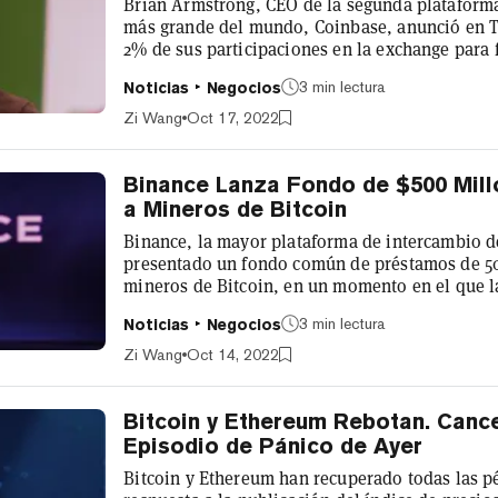
Brian Armstrong, CEO de la segunda plataform
más grande del mundo, Coinbase, anunció en T
2% de sus participaciones en la exchange para f
científica, provocando la caída del precio de 
3 min lectura
Noticias
Negocios
de ejecutivos en la industria de las criptomone
"Me apasiona acelerar la ciencia y la tecnologí
Zi Wang
Oct 17, 2022
los mayores desafíos del mun...
Binance Lanza Fondo de $500 Mill
a Mineros de Bitcoin
Binance, la mayor plataforma de intercambio 
presentado un fondo común de préstamos de 50
mineros de Bitcoin, en un momento en el que l
energéticos, los bajos precios de Bitcoin y la d
3 min lectura
Noticias
Negocios
nunca, ejerce presión sobre el sector. La comp
Pool fue diseñado para proporcionar "servicios
Zi Wang
Oct 14, 2022
deuda a empresas de minería de Bit...
Bitcoin y Ethereum Rebotan. Cance
Episodio de Pánico de Ayer
Bitcoin y Ethereum han recuperado todas las pé