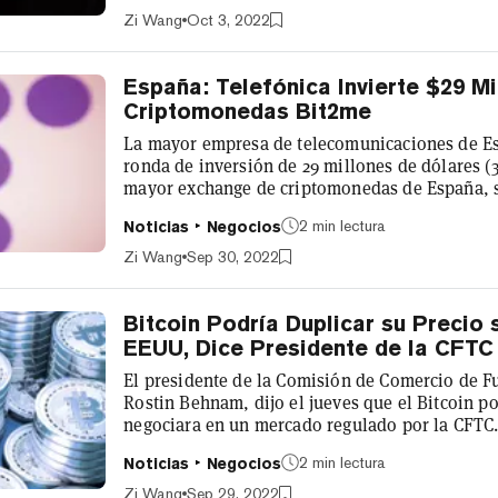
un ataque de hackers debido a un error en el c
Zi Wang
Oct 3, 2022
profundamente", tuiteó Transit Swap. Tran...
España: Telefónica Invierte $29 M
Criptomonedas Bit2me
La mayor empresa de telecomunicaciones de Es
ronda de inversión de 29 millones de dólares (
mayor exchange de criptomonedas de España, s
Información. Telefónica también empezará a p
2 min lectura
Noticias
Negocios
en su mercado online, con Bit2Me liderando el 
pagos se limitarán a compras de productos has
Zi Wang
Sep 30, 2022
que no tiene planes de permitir a los c...
Bitcoin Podría Duplicar su Precio
EEUU, Dice Presidente de la CFTC
El presidente de la Comisión de Comercio de F
Rostin Behnam, dijo el jueves que el Bitcoin po
negociara en un mercado regulado por la CFTC.
industria de las criptomonedas tenía "una eno
2 min lectura
Noticias
Negocios
institucionales que sólo se producirá si hay un
comentarios llegan en un momento en el que la
Zi Wang
Sep 29, 2022