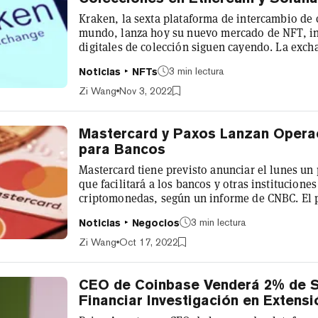
Kraken, la sexta plataforma de intercambio de
mundo, lanza hoy su nuevo mercado de NFT, in
digitales de colección siguen cayendo. La excha
coleccionistas actuales y potenciales de NFT c
3 min lectura
Noticias
NFTs
gas, un dulce incentivo probablemente dirigid
los costes en medio de una inflación mundial ré
Zi Wang
Nov 3, 2022
de las criptomonedas por la vol...
Mastercard y Paxos Lanzan Opera
para Bancos
Mastercard tiene previsto anunciar el lunes u
que facilitará a los bancos y otras institucione
criptomonedas, según un informe de CNBC. El
"puente" entre la plataforma de comercio de c
3 min lectura
Noticias
Negocios
dijo la compañía. Mastercard también se encar
normativa y de la seguridad, dos puntos confli
Zi Wang
Oct 17, 2022
participar en la oferta de servicios...
CEO de Coinbase Venderá 2% de S
Financiar Investigación en Extensi