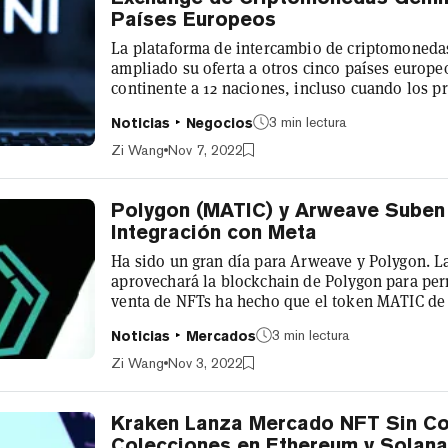
Países Europeos
La plataforma de intercambio de criptomoneda
ampliado su oferta a otros cinco países europeo
continente a 12 naciones, incluso cuando los p
una prolongada caída. Los comerciantes de cri
3 min lectura
Noticias
Negocios
Hungría, Rumanía y Eslovenia pueden acceder 
disponibles en la plataforma fundada por los 
Zi Wang
Nov 7, 2022
docenas de tokens DeFi. La plataforma...
Polygon (MATIC) y Arweave Suben 
Integración con Meta
Ha sido un gran día para Arweave y Polygon. L
aprovechará la blockchain de Polygon para perm
venta de NFTs ha hecho que el token MATIC de 
desde ayer, según CoinGecko. Esta es la última
3 min lectura
Noticias
Mercados
de redes sociales en medio de una intensa co
Alphabet. El token AR del protocolo de almacenamiento de datos descentralizado
Zi Wang
Nov 3, 2022
Arweave también ha subido un en...
Kraken Lanza Mercado NFT Sin Co
Colecciones en Ethereum y Solan