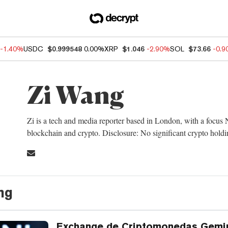
-1.40%
USDC
$0.999548
0.00%
XRP
$1.046
-2.90%
SOL
$73.66
-0.
Zi Wang
Zi is a tech and media reporter based in London, with a focus 
blockchain and crypto. Disclosure: No significant crypto holdi
ng
Exchange de Criptomonedas Gemin