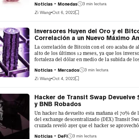
3 min lectura
Noticias
Monedas
gestión y dijo que había estado "siguiendo Su
gestores de activos lanzaron recientemente su
Zi Wang
Oct 6, 2022
Management centrada en las criptomonedas...
Inversores Huyen del Oro y el Bitc
Correlación a un Nuevo Máximo An
La correlación de Bitcoin con el oro acaba de 
alto de los últimos 12 meses, ya que los inverso
fortaleza del dólar en medio de la subida de lo
Bitcoin ha sido aclamado durante mucho tiempo
3 min lectura
Noticias
Mercados
cobertura contra la inflación, al igual que el m
inversores no están de acuerdo. En los últimos
Zi Wang
Oct 4, 2022
se disparaba, tanto el Bitcoin...
Hacker de Transit Swap Devuelve 
y BNB Robados
Un hacker ha devuelto esta mañana el 70% de l
del exchange descentralizado (DEX) Transit Sw
cruzada reveló ayer que el hacker se aprovechó
compañía identificó en una auto-revisión. "Des
3 min lectura
Noticias
DeFi
parte del equipo de Transit Finance, se confir