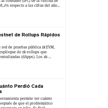
s al consumo (IPC) de la Oficina de
8,2% respecto a las cifras del año
os 19.649 dólares al cierre de esta
sde el mínimo de ayer de 18.347,67
imiento alcista de hoy todavía
estnet de Rollups Rápidos
u red de pruebas pública zkEVM,
despliegue de zk-rollups que
entralizadas (dApps). Los zk-
2 muy publicitada que promete
ckchain de Ethereum al "enrollar"
esentan a la blockchain como un
Cuánto Perdió Cada
a
herramienta permite ver cuánto
después de que el problemático
ncarrota en julio. Es fácil