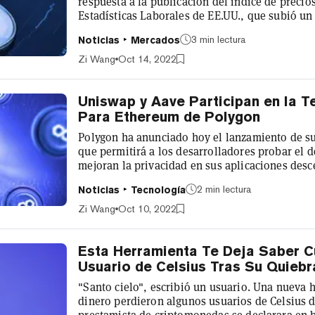
respuesta a la publicación del índice de precio
Estadísticas Laborales de EE.UU., que subió un 
pasado. La criptodivisa líder cotiza en torno a l
3 min lectura
Noticias
Mercados
edición, lo que supone una subida del 3,4% de
dólares, según CoinGecko. Sin embargo, el mov
Zi Wang
Oct 14, 2022
hace que el Bit...
Uniswap y Aave Participan en la T
Para Ethereum de Polygon
Polygon ha anunciado hoy el lanzamiento de s
que permitirá a los desarrolladores probar el 
mejoran la privacidad en sus aplicaciones desc
rollups son una solución de escalado de capa 
2 min lectura
Noticias
Tecnología
mejorar drásticamente el rendimiento de la blo
colecciones de transacciones, que luego se pr
Zi Wang
Oct 10, 2022
solo bloque. Esto reduce los costes y acel...
Esta Herramienta Te Deja Saber 
Usuario de Celsius Tras Su Quiebr
"Santo cielo", escribió un usuario. Una nueva 
dinero perdieron algunos usuarios de Celsius 
prestamista de criptomonedas se declarara en ba