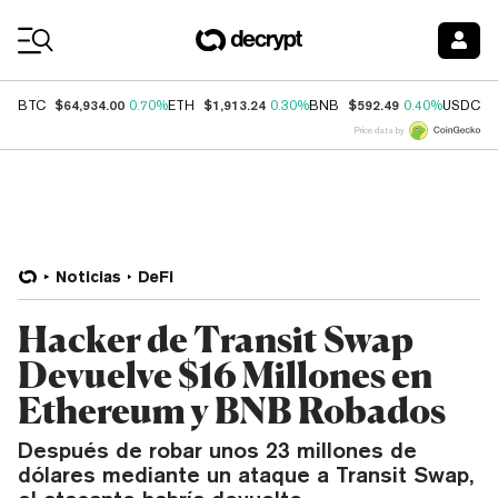
Coin Prices
$64,934.00
$1,913.24
$592.49
$
BTC
0.70%
ETH
0.30%
BNB
0.40%
USDC
Price data by
Noticias
DeFi
Hacker de Transit Swap
Devuelve $16 Millones en
Ethereum y BNB Robados
Después de robar unos 23 millones de
dólares mediante un ataque a Transit Swap,