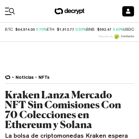
Coin Prices
$64,974.00
$1,913.77
$592.47
$
BTC
0.70%
ETH
0.30%
BNB
0.40%
USDC
Price data by
Noticias
NFTs
Kraken Lanza Mercado
NFT Sin Comisiones Con
70 Colecciones en
Ethereum y Solana
La bolsa de criptomonedas Kraken espera