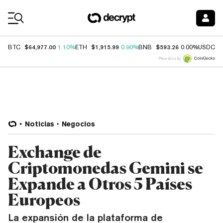
Coin Prices
$64,977.00
$1,915.99
$593.26
$
BTC
1.10%
ETH
0.90%
BNB
0.00%
USDC
Price data by
Noticias
Negocios
Exchange de
Criptomonedas Gemini se
Expande a Otros 5 Países
Europeos
La expansión de la plataforma de