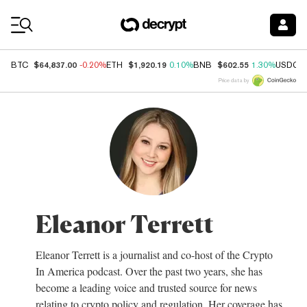
Coin Prices
$64,837.00
$1,920.19
$602.55
BTC
-0.20%
ETH
0.10%
BNB
1.30%
USDC
Price data by
Eleanor Terrett
Eleanor Terrett is a journalist and co-host of the Crypto
In America podcast. Over the past two years, she has
become a leading voice and trusted source for news
relating to crypto policy and regulation. Her coverage has