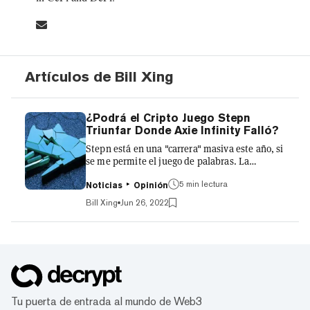
Artículos de Bill Xing
¿Podrá el Cripto Juego Stepn
Triunfar Donde Axie Infinity Falló?
Stepn está en una "carrera" masiva este año, si
se me permite el juego de palabras. La
aplicación que recompensa a los usuarios con
criptomonedas por caminar, trotar o correr ha
5 min lectura
Noticias
Opinión
inaugurado un nuevo género de juego llamado
Bill Xing
Jun 26, 2022
"move-to-earn" (o moverse para ganar). El
token de utilidad del juego, Green Satoshi
(GST), y el token de gobernanza STEPN (GMT)
pueden intercambiarse por el token nativo de
Solana (SOL) o la stablecoin USDC. Los
primeros usuarios del juego estaban
dispuestos a compartir su div...
Tu puerta de entrada al mundo de Web3