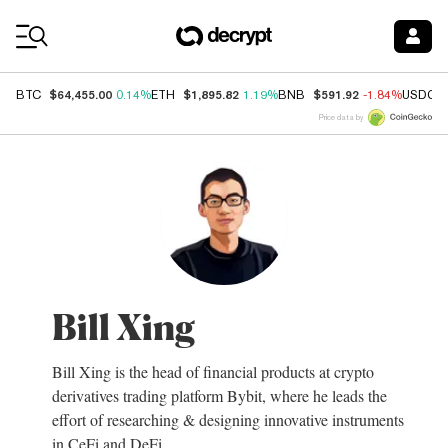
Coin Prices
$64,455.00
$1,895.82
$591.92
BTC
0.14%
ETH
1.19%
BNB
-1.84%
USDC
Price data by
Bill Xing
Bill Xing is the head of financial products at crypto
derivatives trading platform Bybit, where he leads the
effort of researching & designing innovative instruments
in CeFi and DeFi.