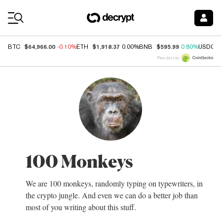
Coin Prices
$64,966.00
$1,918.37
$595.99
BTC
-0.10%
ETH
0.00%
BNB
0.80%
USDC
Price data by
100 Monkeys
We are 100 monkeys, randomly typing on typewriters, in
the crypto jungle. And even we can do a better job than
most of you writing about this stuff.