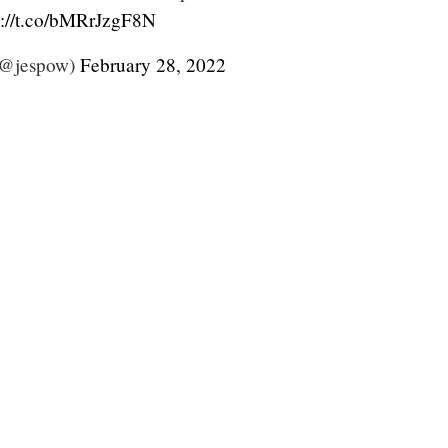
s://t.co/bMRrJzgF8N
(@jespow)
February 28, 2022