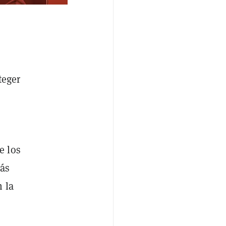
teger
e los
más
 la