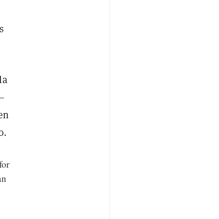
s
la
—
 en
o.
for
an