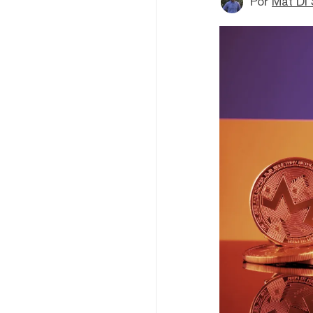
Por
Mat Di 