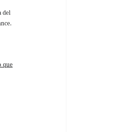
a del
ance.
o que