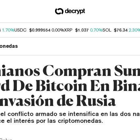
4
1.70%
USDC
$0.999554
0.00%
XRP
$1.037
0.70%
SOL
$76.34
2.30
onedas
nianos Compran Su
d De Bitcoin En Bi
Invasión de Rusia
l conflicto armado se intensifica en las dos na
e el interés por las criptomonedas.