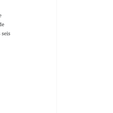
e
de
 seis