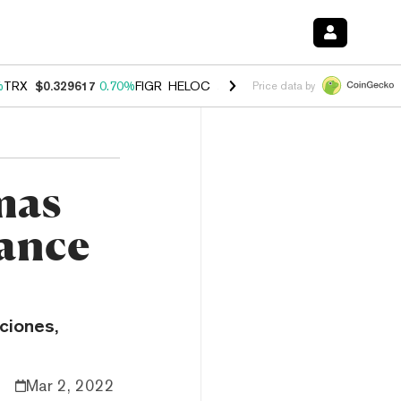
%
TRX
$0.329617
0.70%
FIGR_HELOC
$1.001
-2.70%
HYPE
$54.76
0.
Price data by
mas
nance
ciones,
Mar 2, 2022