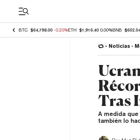
Coin Prices
BTC
$64,798.00
-0.20%
ETH
$1,916.40
0.00%
BNB
$602.0
Noticias
M
Ucra
Récor
Tras 
A medida que e
también lo hac