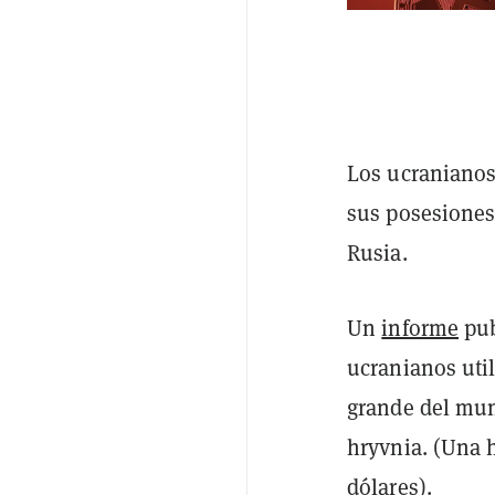
Los ucranianos
sus posesiones
Rusia.
Un
informe
pub
ucranianos uti
grande del mun
hryvnia. (Una 
dólares).