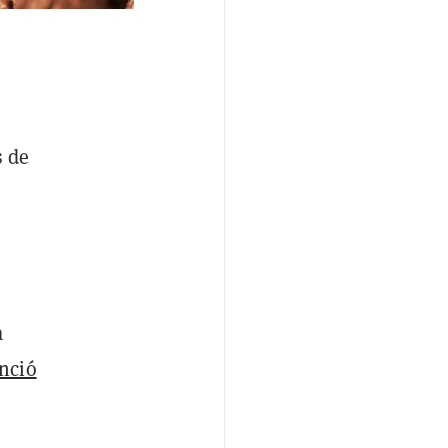
s de
a
nció