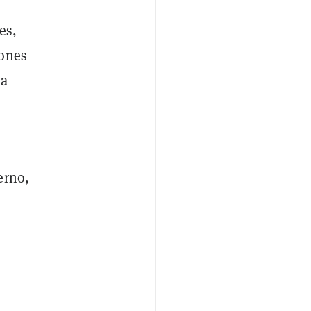
es,
iones
na
erno,