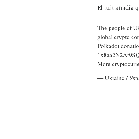
El tuit añadía
The people of Uk
global crypto co
Polkadot donatio
1x8aa2N2Ar9S
More cryptocurre
— Ukraine / Укр