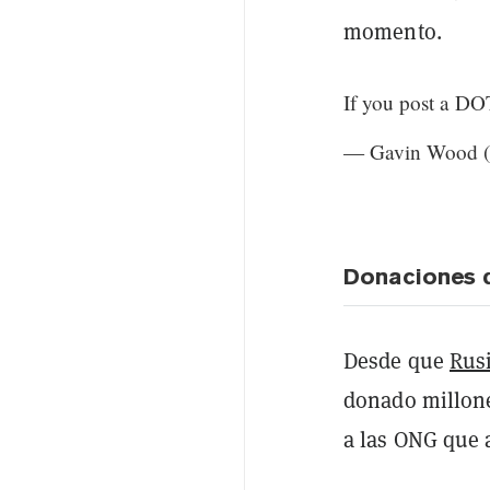
momento.
If you post a DOT
— Gavin Wood 
Donaciones 
Desde que
Rusi
donado millone
a las ONG que 