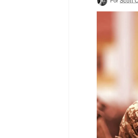
Por
Scott C