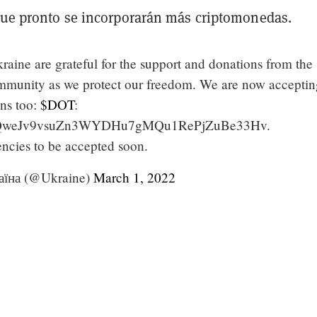
 que pronto se incorporarán más criptomonedas.
raine are grateful for the support and donations from the
mmunity as we protect our freedom. We are now acceptin
ns too:
$DOT
:
QweJv9vsuZn3WYDHu7gMQu1RePjZuBe33Hv.
ncies to be accepted soon.
аїна (@Ukraine)
March 1, 2022