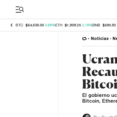
Coin Prices
BTC
$64,636.00
0.88%
ETH
$1,909.25
2.18%
BNB
$595.92
Noticias
N
Ucran
Recau
Bitco
El gobierno u
Bitcoin, Eth