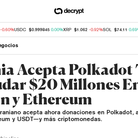
-0.60%
USDC
$0.999845
0.00%
XRP
$1.062
-0.92%
SOL
$74.11
0.6
egocios
ia Acepta Polkadot 
dar $20 Millones E
in y Ethereum
craniano acepta ahora donaciones en Polkadot,
ereum y USDT—y más criptomonedas.