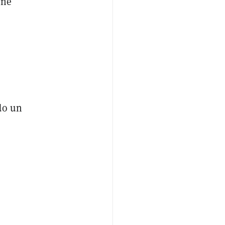
one
do un