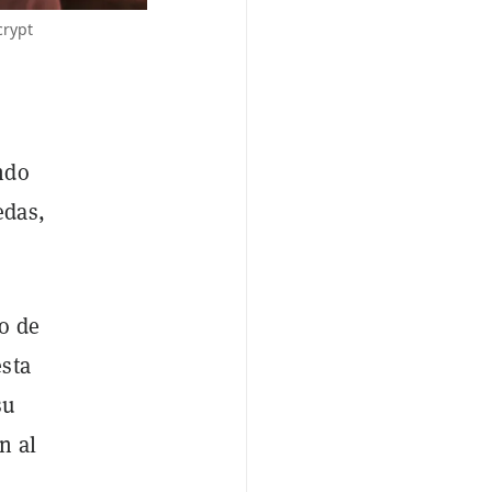
crypt
ndo
edas,
o de
esta
su
n al