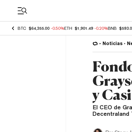
Coin Prices
BTC
$64,355.00
-0.50%
ETH
$1,901.49
-0.20%
BNB
$593.
Noticias
N
Fondo
Grays
y Cas
El CEO de Gra
Decentraland T