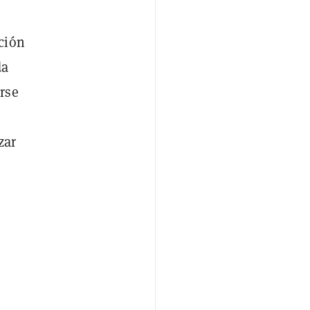
ción
da
rse
zar