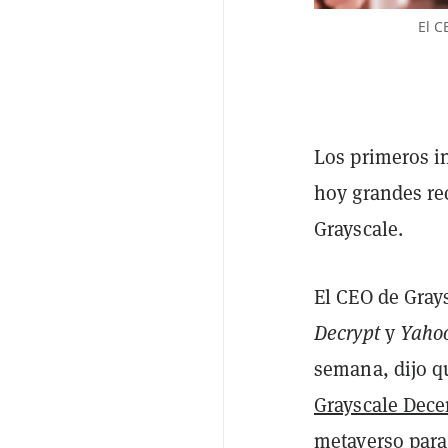
El C
Los primeros i
hoy grandes re
Grayscale.
El CEO de Gray
Decrypt
y
Yaho
semana, dijo qu
Grayscale Dece
metaverso para 