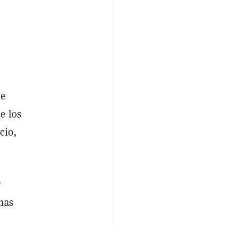
se
e los
cio,
r
nas