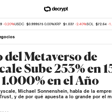
09
-0.20%
USDC
$0.999575
0.00%
XRP
$1.037
-2.40%
SOL
$72.64
-1
egocios
 del Metaverso de
cale Sube 253% en 1
i 1.000% en el Año
yscale, Michael Sonnenshein, habla de la empre
rust, y de por qué apuesta a lo grande por el 