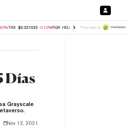
.90%
TRX
$0.327033
-0.10%
FIGR_HELOC
$1.035
-1.20%
HYPE
$55.7
Price data by
5 Días
sa Grayscale
metaverso.
Nov 12, 2021