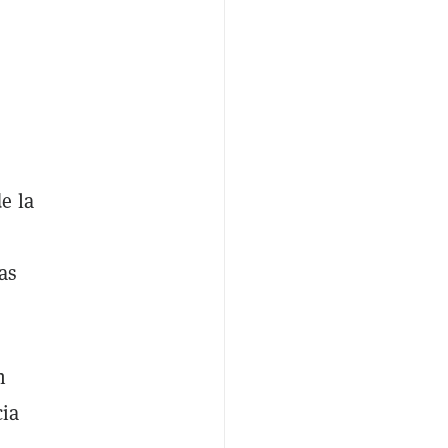
e la
as
n
cia