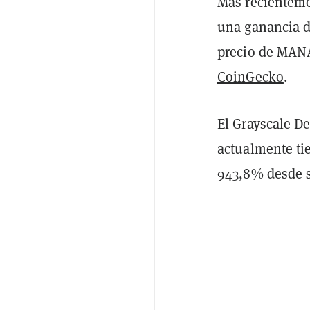
Más recienteme
una ganancia de
precio de MAN
CoinGecko
.
El Grayscale De
actualmente ti
943,8% desde s