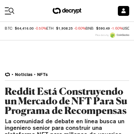
Coin Prices
$64,416.00
$1,908.25
$590.49
BTC
-0.50%
ETH
-0.60%
BNB
-1.60%
USDC
Price data by
Noticias
NFTs
Reddit Está Construyendo
un Mercado de NFT Para Su
Programa de Recompensas
La comunidad de debate en línea busca un
ingeniero senior para construir una