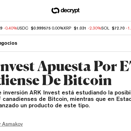
79
-0.40%
USDC
$0.999575
0.00%
XRP
$1.031
-2.30%
SOL
$72.70
-1
egocios
nvest Apuesta Por 
iense De Bitcoin
 inversión ARK Invest está estudiando la posibi
TF canadienses de Bitcoin, mientras que en Est
lanzado un producto de este tipo.
 Asmakov