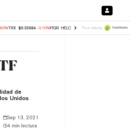
.90%
TRX
$0.32684
-0.10%
FIGR_HELOC
$1.035
0.20%
HYPE
$55.73
Price data by
ETF
lidad de
ados Unidos
Sep 13, 2021
4 min lectura