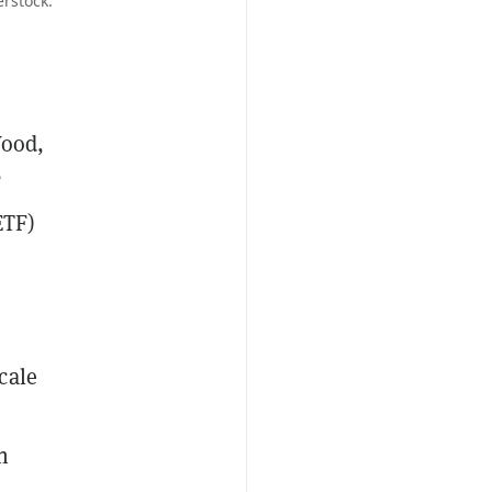
erstock.
Wood,
F
ETF)
cale
n