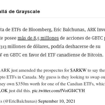
llá de Grayscale
sta de ETFs de Bloomberg, Eric Balchunas, ARK Inve
te posee
más de 8,5 millones
de acciones de GBTC 
$313 millones de dólares, podría deshacerse de su
 en GBTC en favor del ETF canadiense de Bitcoin.
RK just amended the prospectus for
$ARKW
to say th
ypto ETFs in Canada. My guess is they looking to swap ou
they own $350m worth for one of the Candian ETFs, whi
LOK
just did this.
pic.twitter.com/fVoiGI4CYH
as (@EricBalchunas)
September 10, 2021