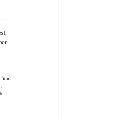
st,
por
e fund
t
ch