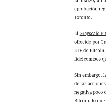
En marzo, un t
aprobación regl
Toronto.
El
Grayscale Bi
ofrecido por G
ETF de Bitcoin,
fideicomisos q
Sin embargo, la
de las accione
negativa
poco d
Bitcoin, lo qu