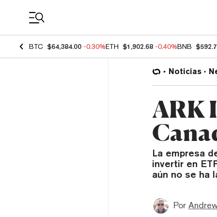
Coin Prices
BTC
$64,384.00
-0.30%
ETH
$1,902.68
-0.40%
BNB
$592.
Noticias
N
ARK I
Canad
La empresa de
invertir en E
aún no se ha 
Por
Andrew