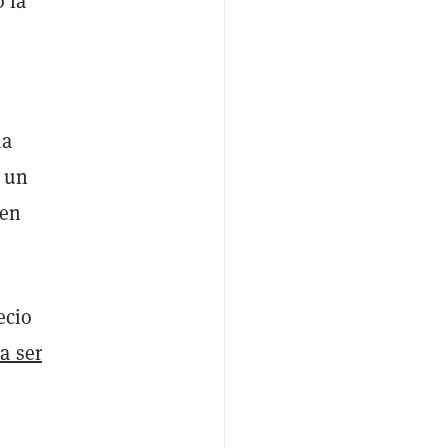
 la
ia
n un
 en
ecio
a ser
e