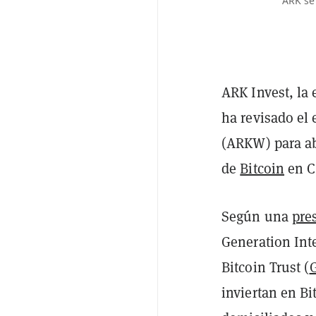
ARK se 
ARK Invest, la 
ha revisado el
(ARKW) para abr
de
Bitcoin
en C
Según una
pre
Generation Int
Bitcoin Trust (
inviertan en B