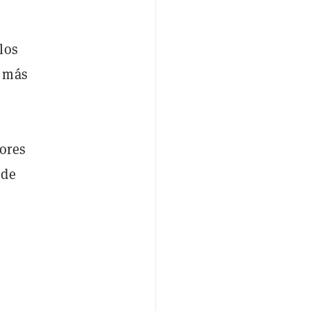
los
a más
ores
 de