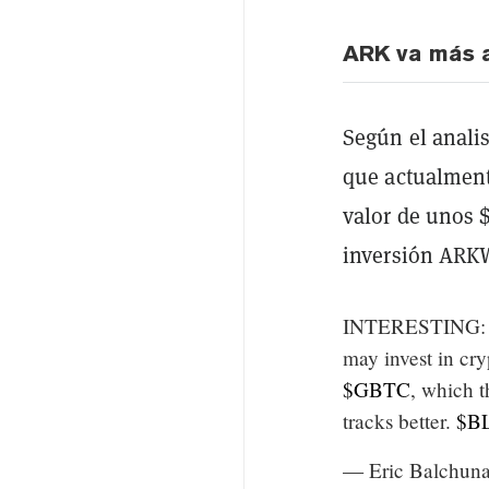
ARK va más a
Según el anali
que actualmen
valor de unos 
inversión ARKW
INTERESTING: A
may invest in cr
$GBTC
, which 
tracks better.
$B
— Eric Balchun