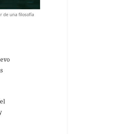
 de una filosofía
uevo
ás
el
y