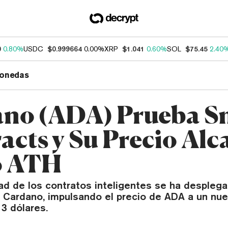
0
0.80%
USDC
$0.999664
0.00%
XRP
$1.041
0.60%
SOL
$75.45
2.40
onedas
no (ADA) Prueba S
acts y Su Precio Alc
o ATH
ad de los contratos inteligentes se ha desplega
 Cardano, impulsando el precio de ADA a un nue
3 dólares.