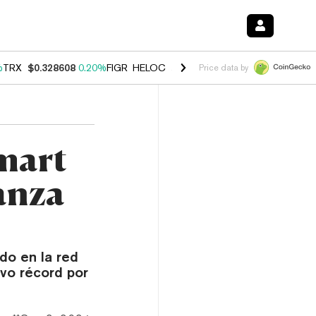
%
TRX
$0.328608
0.20%
FIGR_HELOC
$1.007
-2.70%
HYPE
$54.39
-4
Price data by
mart
anza
do en la red
vo récord por