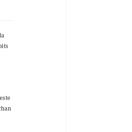
la
bits
este
echan