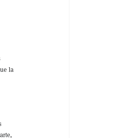
s
ue la
s
arte,