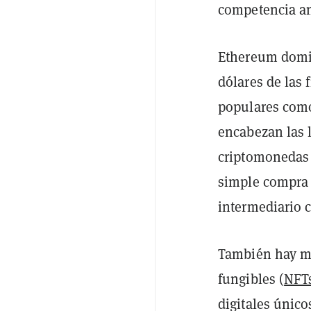
competencia an
Ethereum domin
dólares de las 
populares com
encabezan las l
criptomonedas 
simple compra 
intermediario c
También hay mú
fungibles (
NFT
digitales único