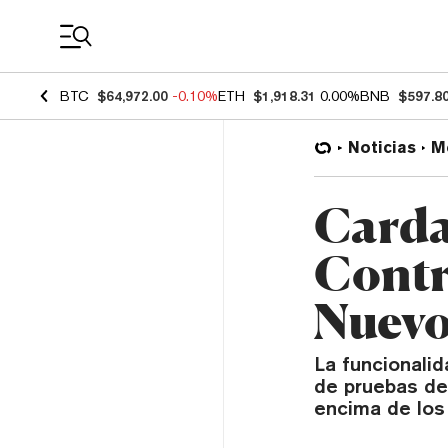
Coin Prices
BTC
$64,972.00
-0.10%
ETH
$1,918.31
0.00%
BNB
$597.8
Noticias
M
Carda
Contr
Nuev
La funcionalid
de pruebas de
encima de los 