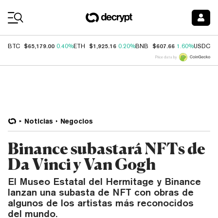
Coin Prices
$65,179.00
$1,925.16
$607.66
$
BTC
0.40%
ETH
0.20%
BNB
1.60%
USDC
Price data by
Noticias
Negocios
Binance subastará NFTs de
Da Vinci y Van Gogh
El Museo Estatal del Hermitage y Binance
lanzan una subasta de NFT con obras de
algunos de los artistas más reconocidos
del mundo.