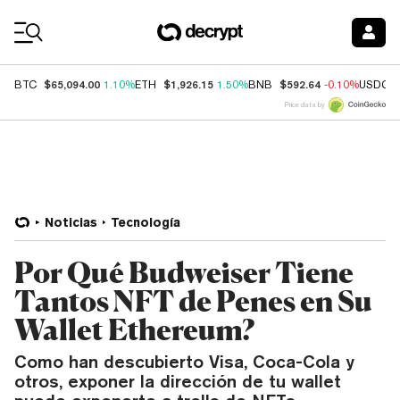
Coin Prices
$65,094.00
$1,926.15
$592.64
BTC
1.10%
ETH
1.50%
BNB
-0.10%
USDC
Price data by
Noticias
Tecnología
Por Qué Budweiser Tiene
Tantos NFT de Penes en Su
Wallet Ethereum?
Como han descubierto Visa, Coca-Cola y
otros, exponer la dirección de tu wallet