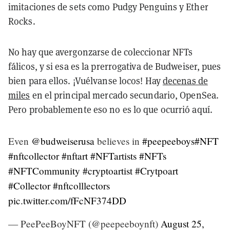
imitaciones de sets como Pudgy Penguins y Ether
Rocks.
No hay que avergonzarse de coleccionar NFTs
fálicos, y si esa es la prerrogativa de Budweiser, pues
bien para ellos. ¡Vuélvanse locos! Hay
decenas de
miles
en el principal mercado secundario, OpenSea.
Pero probablemente eso no es lo que ocurrió aquí.
Even
@budweiserusa
believes in
#peepeeboys
#NFT
#nftcollector
#nftart
#NFTartists
#NFTs
#NFTCommunity
#cryptoartist
#Crytpoart
#Collector
#nftcolllectors
pic.twitter.com/fFcNF374DD
— PeePeeBoyNFT (@peepeeboynft)
August 25,