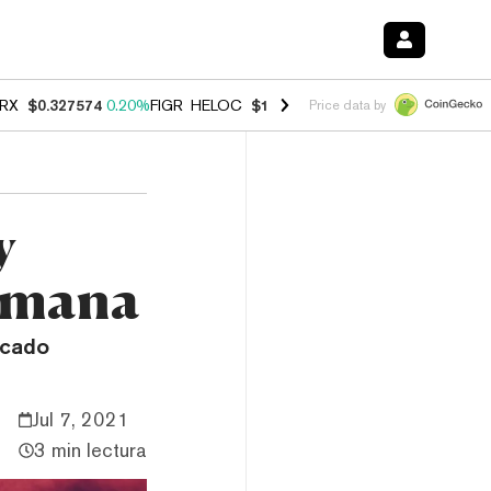
RX
$0.327574
0.20%
FIGR_HELOC
$1.023
-1.20%
HYPE
$54.30
-2.2
Price data by
y
Semana
rcado
Jul 7, 2021
3 min lectura