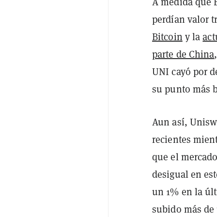
A medida que B
perdían valor t
Bitcoin
y la
act
parte de China
UNI cayó por de
su punto más b
Aun así, Unisw
recientes mient
que el mercado
desigual en es
un 1% en la úl
subido más de