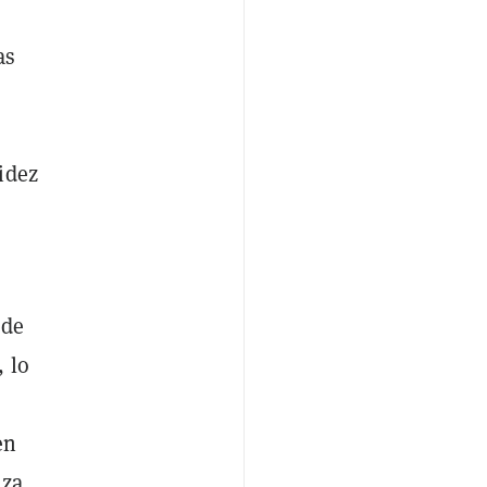
as
idez
 de
 lo
en
nza