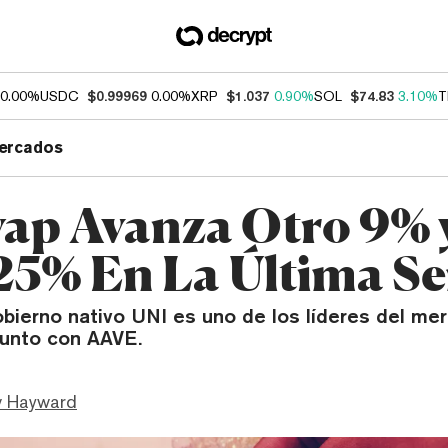
0.00%
USDC
$0.99969
0.00%
XRP
$1.037
0.90%
SOL
$74.83
3.10%
T
ercados
ap Avanza Otro 9% 
25% En La Última 
obierno nativo UNI es uno de los líderes del me
junto con AAVE.
 Hayward