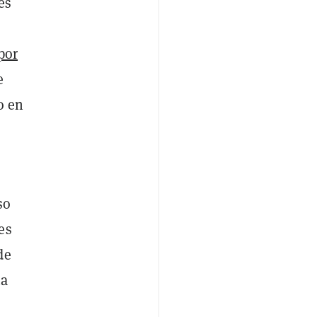
es
por
e
o en
so
es
de
ha