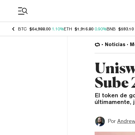
Coin Prices
BTC
$64,988.00
1.10%
ETH
$1,916.80
0.90%
BNB
$593.10
Noticias
M
Unisw
Sube 
El token de g
últimamente, 
Por
Andrew