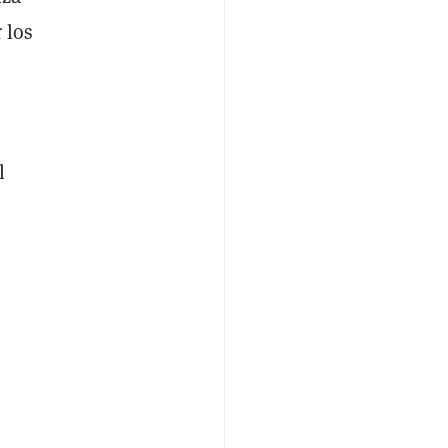
 los
l