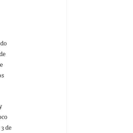
ido
 de
se
os
y
oco
 3 de