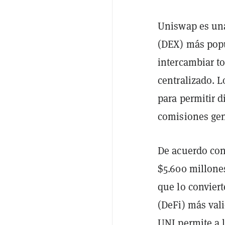
Uniswap es una
(DEX) más popu
intercambiar t
centralizado. 
para permitir d
comisiones gen
De acuerdo co
$5.600 millone
que lo conviert
(DeFi) más vali
UNI permite a l