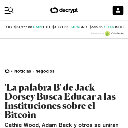
Coin Prices
$64,977.00
$1,921.03
$595.35
$
BTC
0.50%
ETH
0.40%
BNB
1.00%
USDC
Price data by
Noticias
Negocios
'La palabra B' de Jack
Dorsey Busca Educar a las
Instituciones sobre el
Bitcoin
Cathie Wood, Adam Back y otros se unirán