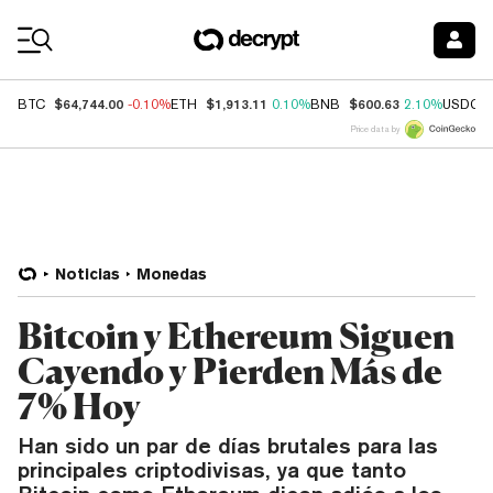
Coin Prices
$64,744.00
$1,913.11
$600.63
BTC
-0.10%
ETH
0.10%
BNB
2.10%
USDC
Price data by
Noticias
Monedas
Bitcoin y Ethereum Siguen
Cayendo y Pierden Más de
7% Hoy
Han sido un par de días brutales para las
principales criptodivisas, ya que tanto