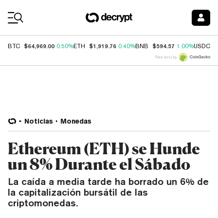
Coin Prices
$64,969.00
$1,919.76
$594.57
$
BTC
0.50%
ETH
0.40%
BNB
1.00%
USDC
Price data by
Noticias
Monedas
Ethereum (ETH) se Hunde
un 8% Durante el Sábado
La caída a media tarde ha borrado un 6% de
la capitalización bursátil de las
criptomonedas.