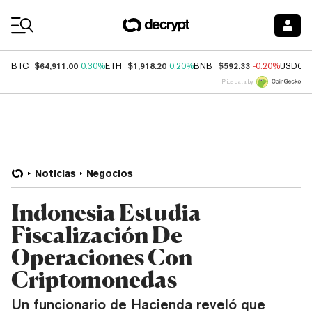
Coin Prices
$64,911.00
$1,918.20
$592.33
BTC
0.30%
ETH
0.20%
BNB
-0.20%
USDC
Price data by
Noticias
Negocios
Indonesia Estudia
Fiscalización De
Operaciones Con
Criptomonedas
Un funcionario de Hacienda reveló que